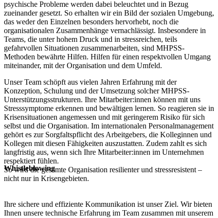
psychische Probleme werden dabei beleuchtet und in Bezug
zueinander gesetzt. So erhalten wir ein Bild der sozialen Umgebung,
das weder den Einzelnen besonders hervorhebt, noch die
organisationalen Zusammenhänge vernachlässigt. Insbesondere in
Teams, die unter hohem Druck und in stressreichen, teils
gefahrvollen Situationen zusammenarbeiten, sind MHPSS-
Methoden bewährte Hilfen. Hilfen für einen respektvollen Umgang
miteinander, mit der Organisation und dem Umfeld.
Unser Team schöpft aus vielen Jahren Erfahrung mit der
Konzeption, Schulung und der Umsetzung solcher MHPSS-
Unterstützungsstrukturen. Ihre Mitarbeiter:innen können mit uns
Stresssymptome erkennen und bewältigen lernen. So reagieren sie in
Krisensituationen angemessen und mit geringerem Risiko für sich
selbst und die Organisation. Im internationalen Personalmanagement
gehört es zur Sorgfaltspflicht des Arbeitgebers, die Kolleginnen und
Kollegen mit diesen Fähigkeiten auszustatten. Zudem zahlt es sich
langfristig aus, wenn sich Ihre Mitarbeiter:innen im Unternehmen
respektiert fühlen.
Whistleblowing
So wird die gesamte Organisation resilienter und stressresistent –
nicht nur in Krisengebieten.
Ihre sichere und effiziente Kommunikation ist unser Ziel. Wir bieten
Ihnen unsere technische Erfahrung im Team zusammen mit unserem