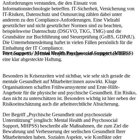
Anforderungen verstanden, die den Einsatz von
Informationstechnologie betreffen. IT-Sicherheit, Versicherung von
IT-Risiken, Datenschutz und Outsourcing zählen dabei unter
anderem zu den Compliance-Anforderungen. Eine Vielzahl
gesetzlicher und nicht gesetzlicher Normen sind zu beachten,
beispielsweise Datenschutz (DSGVO, TKG, TMG) und die
Grundsätze zur Buchführung und Steuerprüfung (GoBS, GDPdU).
Die Unternehmensleitung haftet in vielen Fällen persönlich für die
Einhaltung der IT Compliance.
Peer Support / Mental Health Psychosocial Support (MHPSS)
Wir beraten Sie zu Ihren Verpflichtungen und ermöglichen Ihnen
eine klar abgesteckte Haftung.
Besonders in Krisenzeiten wird sichtbar, wie sehr sich gerade die
mentale Gesundheit auf Mitarbeiter:innen auswirkt. Kluge
Organisationen schaffen Frühwarnsysteme und Erste-Hilfe-
Angebote für die physische und psychische Gesundheit. Ein Risiko,
dass nicht zu unterschätzen ist. Besonders wichtig ist hier neben der
Risikoeinschätzung auch die arbeitsrechtliche Absicherung.
Der Begriff „Psychische Gesundheit und psychosoziale
Unterstützung“ (englisch: Mental Health and Psychosocial
Support, MHPSS) beschreibt alle Maßnahmen, die zum Ziel die
Bewahrung und Verbesserung der seelischen Gesundheit Ihrer
Mitarbeitenden haben. Sozialen Aspekte, wie Konflikte oder